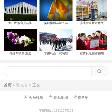
大厂民族宫光与影
笑琰摄影与诗：与
滨北街道新时代文
孙建军摄影:兰之
甘肃礼县：武装联
宣传反电信诈骗知
首页
> 曝光台 >
正文
会员投稿
|
网站地图
|
提意见
客服电话：13111093168