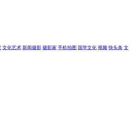
家
文化艺术
新闻摄影
摄影家
手机拍图
国学文化
视频
快头条
文