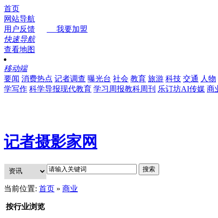
首页
网站导航
用户反馈
我要加盟
快速导航
查看地图
移动端
要闻
消费热点
记者调查
曝光台
社会
教育
旅游
科技
交通
人物
学写作
科学导报现代教育
学习周报教科周刊
乐订坊AI传媒
商
记者摄影家网
当前位置:
首页
»
商业
按行业浏览