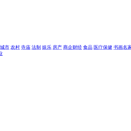
城市
农村
寺庙
法制
娱乐
房产
商企财经
食品
医疗保健
书画名
业