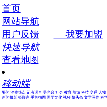
首页
网站导航
用户反馈
我要加盟
快速导航
查看地图
移动端
要闻
消费热点
记者调查
曝光台
社会
教育
旅游
科技
交通
人物
新闻摄影
摄影家
手机拍图
国学文化
视频
快头条
文学写作
科