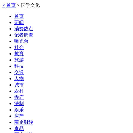
<
首页
>
国学文化
首页
要闻
消费热点
记者调查
曝光台
社会
教育
旅游
科技
交通
人物
城市
农村
寺庙
法制
娱乐
房产
商企财经
食品