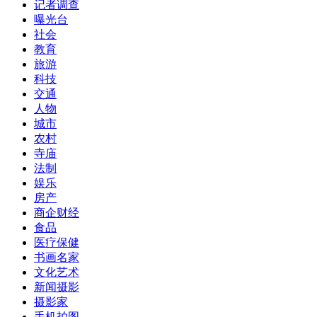
记者调查
曝光台
社会
教育
旅游
科技
交通
人物
城市
农村
寺庙
法制
娱乐
房产
商企财经
食品
医疗保健
书画名家
文化艺术
新闻摄影
摄影家
手机拍图