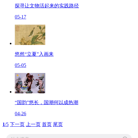
探寻让文物活起来的实践路径
05-17
悠然“立夏”入画来
05-05
“国韵”悠长，国潮何以成热潮
04-26
1
/5
下一页
上一页
首页
尾页