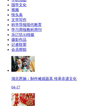
国学文化
视频
快头条
文学写作
科学导报现代教育
学习周报教科周刊
乐订坊AI传媒
摄影作品
记者联盟
会员帮助
湖北恩施：制作傩戏面具 传承非遗文化
04-17