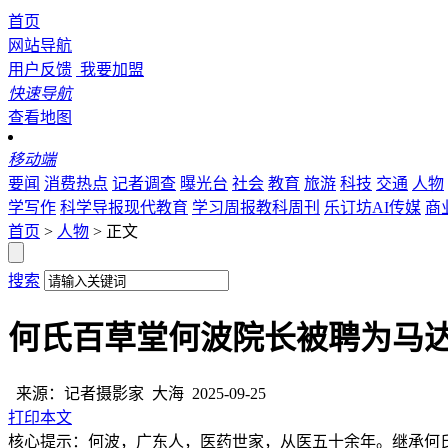
首页
网站导航
用户反馈
我要加盟
快速导航
查看地图
移动端
要闻
消费热点
记者调查
曝光台
社会
教育
旅游
科技
交通
人物
学写作
科学导报现代教育
学习周报教科周刊
乐订坊AI传媒
商
首页
>
人物
> 正文
搜索
何氏百草堂何波院长被聘为马
来源：记者摄影家
大海
2025-09-25
打印本文
核心提示：何波，广东人，医药世家，从医五十余年。继承何氏