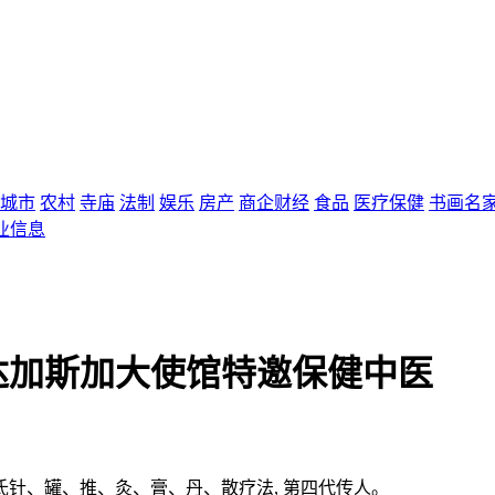
城市
农村
寺庙
法制
娱乐
房产
商企财经
食品
医疗保健
书画名
业信息
达加斯加大使馆特邀保健中医
针、罐、推、灸、膏、丹、散疗法, 第四代传人。