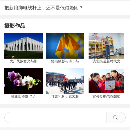
把新娘绑电线杆上，还不是低俗婚闹？
摄影作品
大厂民族宫光与影
笑琰摄影与诗：与
滨北街道新时代文
孙建军摄影:兰之
甘肃礼县：武装联
宣传反电信诈骗知