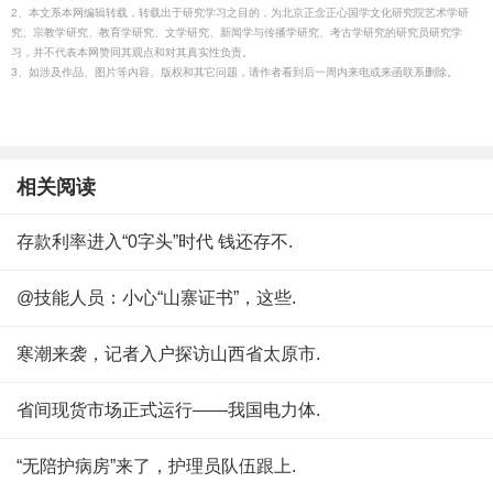
2、本文系本网编辑转载，转载出于研究学习之目的，为北京正念正心国学文化研究院艺术学研
究、宗教学研究、教育学研究、文学研究、新闻学与传播学研究、考古学研究的研究员研究学
习，并不代表本网赞同其观点和对其真实性负责。
3、如涉及作品、图片等内容、版权和其它问题，请作者看到后一周内来电或来函联系删除。
相关阅读
存款利率进入“0字头”时代 钱还存不.
@技能人员：小心“山寨证书”，这些.
寒潮来袭，记者入户探访山西省太原市.
省间现货市场正式运行——我国电力体.
“无陪护病房”来了，护理员队伍跟上.