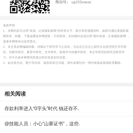
免责声明
1、本网内容凡注明"来源：记者摄影家网"的所有文字、图片和音视频资料，版权均属记者摄影家
网所有，转载、下载须通知本网授权，不得商用，在转载时必须注明"稿件来源：记者摄影家网"，
违者本网将依法追究责任。
2、本文系本网编辑转载，转载出于研究学习之目的，为北京正念正心国学文化研究院艺术学研
究、宗教学研究、教育学研究、文学研究、新闻学与传播学研究、考古学研究的研究员研究学
习，并不代表本网赞同其观点和对其真实性负责。
3、如涉及作品、图片等内容、版权和其它问题，请作者看到后一周内来电或来函联系删除。
相关阅读
存款利率进入“0字头”时代 钱还存不.
@技能人员：小心“山寨证书”，这些.