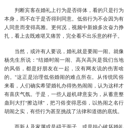
判断宾客在婚礼上行为是否得体，看的只是行为
本身，而不在于是否得到同意。低俗行为不会因为有
人同意而变得高雅。更何况，视频中新娘多次奋力挣
扎，看上去既难堪又痛苦，完全看不出乐意的样子。
当然，或许有人要说，婚礼就是要闹一闹。就像
杨先生所说：“结婚时闹一闹、高兴高兴是我们当地
的风俗，都是好朋友在一起，没有网友说的伤害啥
的。”这正是治理低俗婚闹的难点所在。从传统民俗
来看，人们确实希望婚礼办得热热闹闹，认为这样才
有喜庆气氛。于是，一些人趁机肆意妄为，从蓄意整
蛊到大打“擦边球”，把习俗变得恶俗，以热闹之名行
胡闹之实，有些行为甚至挑战了法律和道德的底线。
而新人及家属或是碍于面子，或是担心破坏婚礼