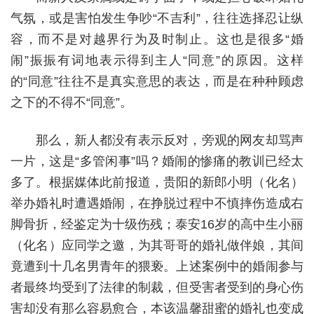
气氛，或是害怕发生争吵“不吉利”，往往选择忍让纵
容，而不是对越界行为及时制止。这也是很多“婚
闹”振振有词地表示得到主人“同意”的原因。这样
的“同意”往往不是真实意思的表达，而是在种种顾虑
之下的不得不“同意”。
那么，新人都没有表示反对，旁观的网友却骂声
一片，这是“多管闲事”吗？婚闹的惨痛的教训已经太
多了。根据媒体此前报道，贵阳的新郎小明（化名）
举办婚礼时遭遇婚闹，在挣脱过程中不慎摔伤造成右
脚骨折，经鉴定为十级伤残；泰安16岁的高中生小丽
（化名）应同学之邀，为其哥哥的婚礼做伴娘，其间
竟遭到十几名男青年的猥亵。上述案例中的婚闹参与
者最终均受到了法律的制裁，但受害者受到的身心伤
害却没有那么容易愈合，本该温馨甜蜜的婚礼也变成