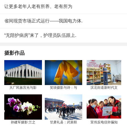
让更多老年人老有所养、老有所为
省间现货市场正式运行——我国电力体.
“无陪护病房”来了，护理员队伍跟上.
摄影作品
大厂民族宫光与影
笑琰摄影与诗：与
滨北街道新时代文
孙建军摄影:兰之
甘肃礼县：武装联
宣传反电信诈骗知