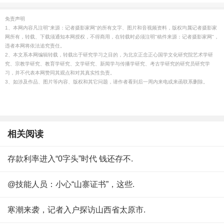
免责声明
1、本网内容凡注明"来源：记者摄影家网"的所有文字、图片和音视频资料，版权均属记者摄影家
网所有，转载、下载须通知本网授权，不得商用，在转载时必须注明"稿件来源：记者摄影家网"，
违者本网将依法追究责任。
2、本文系本网编辑转载，转载出于研究学习之目的，为北京正念正心国学文化研究院艺术学研
究、宗教学研究、教育学研究、文学研究、新闻学与传播学研究、考古学研究的研究员研究学
习，并不代表本网赞同其观点和对其真实性负责。
3、如涉及作品、图片等内容、版权和其它问题，请作者看到后一周内来电或来函联系删除。
相关阅读
存款利率进入“0字头”时代 钱还存不.
@技能人员：小心“山寨证书”，这些.
寒潮来袭，记者入户探访山西省太原市.