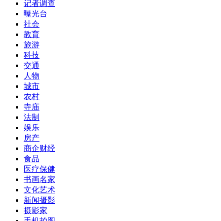
记者调查
曝光台
社会
教育
旅游
科技
交通
人物
城市
农村
寺庙
法制
娱乐
房产
商企财经
食品
医疗保健
书画名家
文化艺术
新闻摄影
摄影家
手机拍图