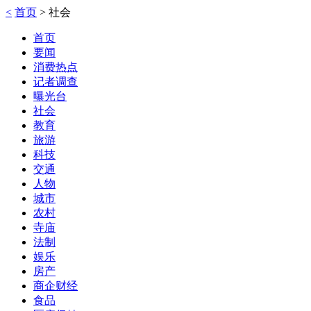
<
首页
>
社会
首页
要闻
消费热点
记者调查
曝光台
社会
教育
旅游
科技
交通
人物
城市
农村
寺庙
法制
娱乐
房产
商企财经
食品