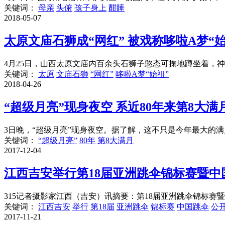
关键词：
母亲
头俯
孩子身上
酣睡
2018-05-07
太原文庙石狮成“网红” 被戏称哆啦A梦“始
4月25日，山西太原文庙内百余头石狮子憨态可掬地蹲坐着，神态
关键词：
太原
文庙石狮
“网红”
哆啦A梦“始祖”
2018-04-26
“超级月亮”现身夜空 系近80年来第8大满
3日晚，“超级月亮”现身夜空。据了解，这不只是今年最大的满月，
关键词：
“超级月亮”
80年
第8大满月
2017-12-04
江西吉安举行第18届亚洲跳伞锦标赛暨中
315记者摄影家江西（吉安）讯摘要：第18届亚洲跳伞锦标赛暨中
关键词：
江西吉安
举行
第18届
亚洲跳伞
锦标赛
中国跳伞
公
2017-11-21