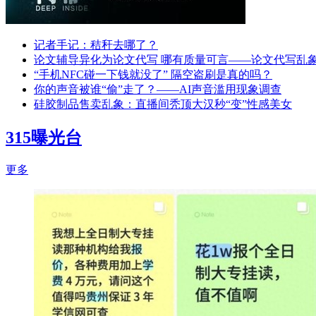
记者手记：秸秆去哪了？
论文辅导异化为论文代写 哪有质量可言——论文代写乱
“手机NFC碰一下钱就没了” 隔空盗刷是真的吗？
你的声音被谁“偷”走了？——AI声音滥用现象调查
硅胶制品售卖乱象：直播间秃顶大汉秒“变”性感美女
315曝光台
更多