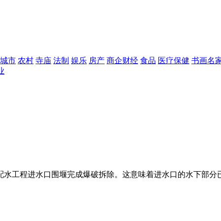
城市
农村
寺庙
法制
娱乐
房产
商企财经
食品
医疗保健
书画名
业
千岛湖配水工程进水口围堰完成爆破拆除。这意味着进水口的水下