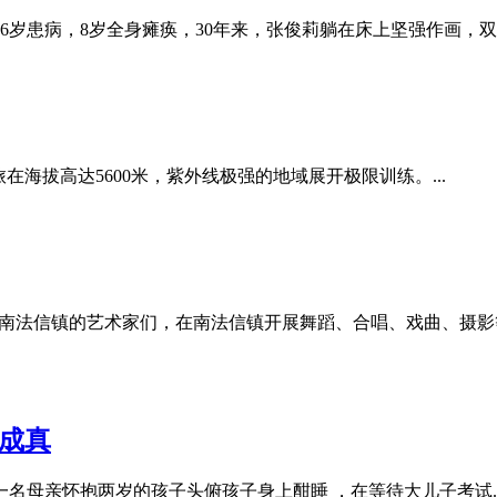
画。6岁患病，8岁全身瘫痪，30年来，张俊莉躺在床上坚强作画，
海拔高达5600米，紫外线极强的地域展开极限训练。...
义区南法信镇的艺术家们，在南法信镇开展舞蹈、合唱、戏曲、摄
成真
名母亲怀抱两岁的孩子头俯孩子身上酣睡 ，在等待大儿子考试..