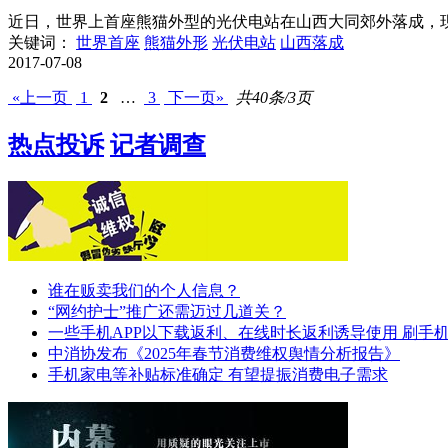
近日，世界上首座熊猫外型的光伏电站在山西大同郊外落成，现已
关键词：
世界首座
熊猫外形
光伏电站
山西落成
2017-07-08
«上一页
1
2
…
3
下一页»
共40条/3页
热点投诉
记者调查
谁在贩卖我们的个人信息？
“网约护士”推广还需迈过几道关？
一些手机APP以下载返利、在线时长返利诱导使用 刷手
中消协发布《2025年春节消费维权舆情分析报告》
手机家电等补贴标准确定 有望提振消费电子需求