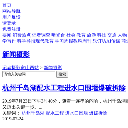
首页
网站导航
用户反馈
请登录
免费注册
要闻
消费热点
记者调查
曝光台
社会
教育
旅游
科技
交通
人物
学写作
科学导报现代教育
学习周报教科周刊
乐订坊AI传媒
商
新闻摄影
记者摄影家山西站
>
新闻摄影
杭州千岛湖配水工程进水口围堰爆破拆除
2019年7月23日下午3时40分，随着一连串的闷响，杭州
又迈出关键一步。...
关键词：
杭州千岛湖
配水工程
进水口围堰
爆破拆除
2019-07-24