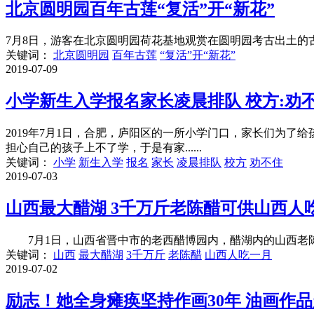
北京圆明园百年古莲“复活”开“新花”
7月8日，游客在北京圆明园荷花基地观赏在圆明园考古出土的
关键词：
北京圆明园
百年古莲
“复活”开“新花”
2019-07-09
小学新生入学报名家长凌晨排队 校方:劝
2019年7月1日，合肥，庐阳区的一所小学门口，家长们为了
担心自己的孩子上不了学，于是有家......
关键词：
小学
新生入学
报名
家长
凌晨排队
校方
劝不住
2019-07-03
山西最大醋湖 3千万斤老陈醋可供山西人
7月1日，山西省晋中市的老西醋博园内，醋湖内的山西老陈醋正
关键词：
山西
最大醋湖
3千万斤
老陈醋
山西人吃一月
2019-07-02
励志！她全身瘫痪坚持作画30年 油画作