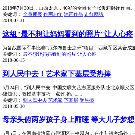
2018年7月30日，山西太原，40岁的全瘫女子张俊莉卧床作
关键词：
全身瘫痪
作画30年
油画作品
走红网络
2018-07-31
这组"最不想让妈妈看到的照片"让人心疼
为备战国际军事比赛“厄尔布鲁士之环”项目，西藏军区某合成旅在
关键词：
最不想让妈妈看到的照片
让人心疼
2018-06-15
到人民中去！艺术家下基层受热捧
5月24日，“到人民中去”中国文联文艺志愿服务队赴北京顺
础知识，教授基本技巧，点评培训......
关键词：
到人民中去
艺术家
下基层
受热捧
2018-05-30
母亲头俯两岁孩子身上酣睡 等大儿子梦想
5月5日，在河南省洛阳市伊滨区一校园内，在小升初考场外，一