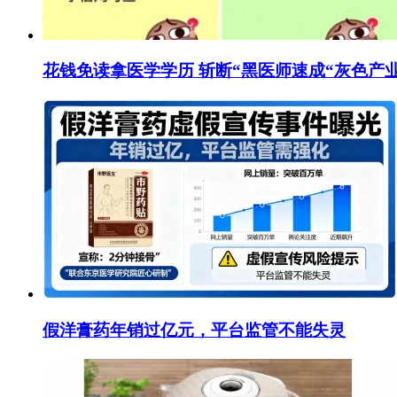
花钱免读拿医学学历 斩断“黑医师速成“灰色产
假洋膏药年销过亿元，平台监管不能失灵