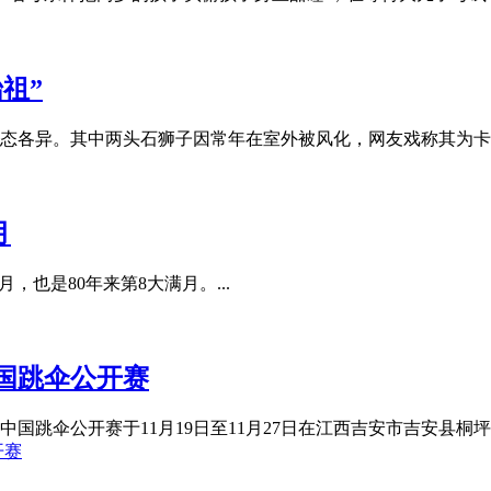
祖”
各异。其中两头石狮子因常年在室外被风化，网友戏称其为卡通人物"哆
月
也是80年来第8大满月。...
国跳伞公开赛
国跳伞公开赛于11月19日至11月27日在江西吉安市吉安县桐坪镇桐
开赛