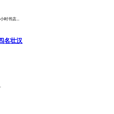
时书店...
四名壮汉
.