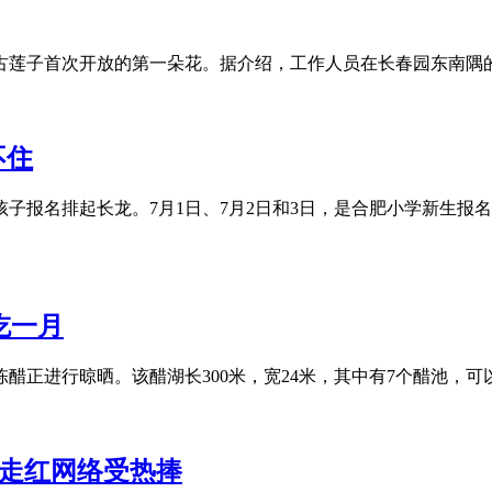
古莲子首次开放的第一朵花。据介绍，工作人员在长春园东南隅的如
不住
给孩子报名排起长龙。7月1日、7月2日和3日，是合肥小学新生
吃一月
进行晾晒。该醋湖长300米，宽24米，其中有7个醋池，可以
品走红网络受热捧